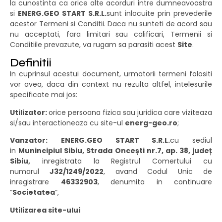
la cunostinta ca orice alte acorduri intre dumneavoastra
si
ENERG.GEO START S.R.L.
sunt inlocuite prin prevederile
acestor Termeni si Conditii. Daca nu sunteti de acord sau
nu acceptati, fara limitari sau calificari, Termenii si
Conditiile prevazute, va rugam sa parasiti acest
Site
.
Definitii
In cuprinsul acestui document, urmatorii termeni folositi
vor avea, daca din context nu rezulta altfel, intelesurile
specificate mai jos:
Utilizator:
orice persoana fizica sau juridica care viziteaza
si/sau interactioneaza cu site-ul
energ-geo.ro
;
Vanzator:
ENERG.GEO START S.R.L.
cu sediul
in
Munincipiul Sibiu, Strada Oncești nr.7, ap. 38, județ
Sibiu,
inregistrata la Registrul Comertului cu
numarul
J32/1249/2022
, avand Codul Unic de
inregistrare
46332903
, denumita in continuare
“
Societatea
”,
Utilizarea site-ului