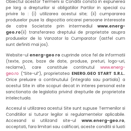
Obiectul acestor Termeni si Conditii consta in expunerea
pe larg a drepturilor si obligatiilor Partilor in special cu
privire la : (i) utilizarea acestui site; (ii) cumpararea
produselor puse la dispozitia oricarei persoane interesate
de catre Societate prin intermediul
www.energ-
geo.ro
(ii) transferarea dreptului de proprietate asupra
produselor de la Vanzator la Cumparator (astfel cum
sunt definiti mai jos).
Website-ul
energ-geo ro
cuprinde orice fel de informatii
(texte, poze, baze de date, produse, preturi, logo-uri,
reclame), care constituie continutul
www.energ-
geo.ro
(“Site-ul”), proprietatea
ENERG.GEO START S.R.L.
.
Orice preluare a continutului (integrala sau partiala) a
acestui Site in alte scopuri decat in interes personal este
sanctionata de legislatia privind drepturile de proprietate
intelectuala.
Accesul si utilizarea acestui Site sunt supuse Termenilor si
Conditiilor si tuturor legilor si regulamentelor aplicabile.
Accesand si utilizand site-ul
www.energ-geo.ro
,
acceptati, fara limitari sau calificari, aceste conditii si luati