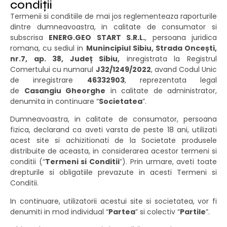
condiții
Termenii si conditiile de mai jos reglementeaza raporturile
dintre dumneavoastra, in calitate de consumator si
subscrisa
ENERG.GEO START S.R.L.
, persoana juridica
romana, cu sediul in
Munincipiul Sibiu, Strada Oncești,
nr.7, ap. 38, Județ Sibiu,
inregistrata la Registrul
Comertului cu numarul
J32/1249/2022
, avand Codul Unic
de inregistrare
46332903
, reprezentata legal
de
Casangiu Gheorghe
in calitate de administrator,
denumita in continuare “
Societatea
”.
Dumneavoastra, in calitate de consumator, persoana
fizica, declarand ca aveti varsta de peste 18 ani, utilizati
acest site si achizitionati de la Societate produsele
distribuite de aceasta, in considerarea acestor termeni si
conditii (“
Termeni si Conditii
”). Prin urmare, aveti toate
drepturile si obligatiile prevazute in acesti Termeni si
Conditii.
In continuare, utilizatorii acestui site si societatea, vor fi
denumiti in mod individual “
Partea
” si colectiv “
Partile
”.