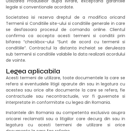
utilizarea Produselor dupa livrare, exceptand garantiile
legale si conventionale acordate.
Societatea isi rezerva dreptul de a modifica oricand
Termenii si Conditiile site-ului si conditiile generale in care
se desfasoara procesul de comanda online. Clientul
confirma ca accepta acesti termeni si conditii prin
bifarea “checkbox-ului “Sunt de acord cu termenii si
conditiile”. Contractul la distanta incheiat se deruleaza
sub termenii si conditiile valabile la data realizarii acordului
de vointe.
Legea aplicabila
Acesti termeni de utilizare, toate documentele la care se
refera si eventualele litigii aparute din sau in legatura cu
acestea sau orice alte documente la care se refera, fie
contractuale sau necontractuale, vor fi guvernate si
interpretate in conformitate cu legea din Romania.
Instantele din Romania au competenta exclusiva asupra
oricarei reclamatii sau a litigiilor care decurg din sau in
legatura cu acesti termeni de utilizare si orice