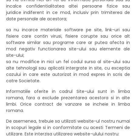
incalce confidentialitatea altei persoane fizice sau
juridice indiferent in ce mod, inclusiv prin trimiterea de
date personale ale acestora;
sa nu incarce materiale software pe site, link-uri sau
fisiere care contin virusi, fisiere corupte sau orice alt
software similar sau programe care ar putea afecta in
mod negativ functionarea site-ului sau elemente ale
site-ului;
sa nu modifice in nici un fel codul sursa al site-ului sau
alte tehnologii sau aplicatii intergrate in site, cu exceptia
cazului in care este autorizat in mod expres in scris de
catre Societate.
Informatiile oferite in cadrul Site-ului sunt in limba
romana, fara a exclude prezentarea acestora si in alte
limbi. Orice contract de vanzare se incheie in limba
romana.
De asemenea, trebuie sa utilizati website-ul nostru numai
in scopuri legale si in conformitate cu acesti Termeni de
utilizare. Este interzisa utilizarea website-ulului nostru: