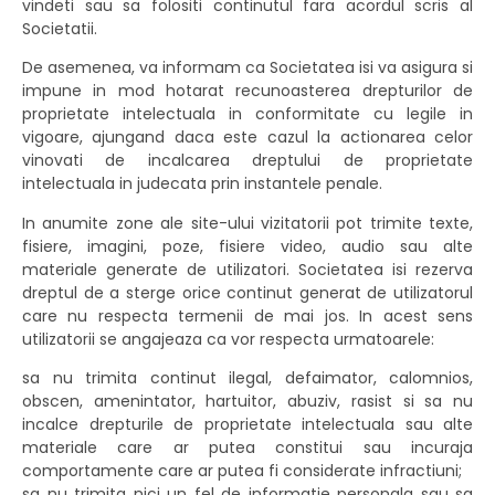
vindeti sau sa folositi continutul fara acordul scris al
Societatii.
De asemenea, va informam ca Societatea isi va asigura si
impune in mod hotarat recunoasterea drepturilor de
proprietate intelectuala in conformitate cu legile in
vigoare, ajungand daca este cazul la actionarea celor
vinovati de incalcarea dreptului de proprietate
intelectuala in judecata prin instantele penale.
In anumite zone ale site-ului vizitatorii pot trimite texte,
fisiere, imagini, poze, fisiere video, audio sau alte
materiale generate de utilizatori. Societatea isi rezerva
dreptul de a sterge orice continut generat de utilizatorul
care nu respecta termenii de mai jos. In acest sens
utilizatorii se angajeaza ca vor respecta urmatoarele:
sa nu trimita continut ilegal, defaimator, calomnios,
obscen, amenintator, hartuitor, abuziv, rasist si sa nu
incalce drepturile de proprietate intelectuala sau alte
materiale care ar putea constitui sau incuraja
comportamente care ar putea fi considerate infractiuni;
sa nu trimita nici un fel de informatie personala sau sa