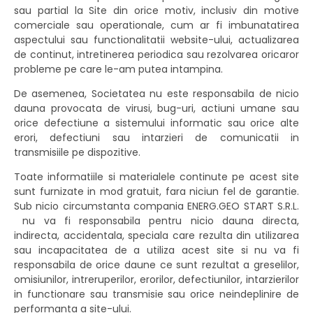
sau partial la Site din orice motiv, inclusiv din motive
comerciale sau operationale, cum ar fi imbunatatirea
aspectului sau functionalitatii website-ului, actualizarea
de continut, intretinerea periodica sau rezolvarea oricaror
probleme pe care le-am putea intampina.
De asemenea, Societatea nu este responsabila de nicio
dauna provocata de virusi, bug-uri, actiuni umane sau
orice defectiune a sistemului informatic sau orice alte
erori, defectiuni sau intarzieri de comunicatii in
transmisiile pe dispozitive.
Toate informatiile si materialele continute pe acest site
sunt furnizate in mod gratuit, fara niciun fel de garantie.
Sub nicio circumstanta compania ENERG.GEO START S.R.L.
nu va fi responsabila pentru nicio dauna directa,
indirecta, accidentala, speciala care rezulta din utilizarea
sau incapacitatea de a utiliza acest site si nu va fi
responsabila de orice daune ce sunt rezultat a greselilor,
omisiunilor, intreruperilor, erorilor, defectiunilor, intarzierilor
in functionare sau transmisie sau orice neindeplinire de
performanta a site-ului.