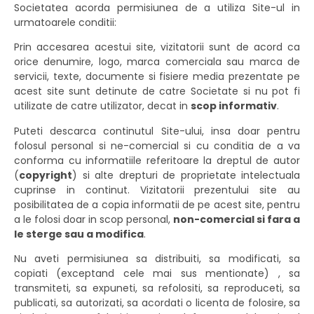
Societatea acorda permisiunea de a utiliza Site-ul in
urmatoarele conditii:
Prin accesarea acestui site, vizitatorii sunt de acord ca
orice denumire, logo, marca comerciala sau marca de
servicii, texte, documente si fisiere media prezentate pe
acest site sunt detinute de catre Societate si nu pot fi
utilizate de catre utilizator, decat in
scop informativ
.
Puteti descarca continutul Site-ului, insa doar pentru
folosul personal si ne-comercial si cu conditia de a va
conforma cu informatiile referitoare la dreptul de autor
(
copyright
) si alte drepturi de proprietate intelectuala
cuprinse in continut. Vizitatorii prezentului site au
posibilitatea de a copia informatii de pe acest site, pentru
a le folosi doar in scop personal,
non-comercial si fara a
le sterge sau a modifica
.
Nu aveti permisiunea sa distribuiti, sa modificati, sa
copiati (exceptand cele mai sus mentionate) , sa
transmiteti, sa expuneti, sa refolositi, sa reproduceti, sa
publicati, sa autorizati, sa acordati o licenta de folosire, sa