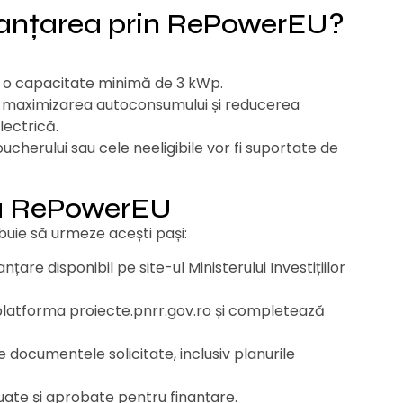
anțarea prin RePowerEU?
u o capacitate minimă de 3 kWp.
u maximizarea autoconsumului și reducerea
lectrică.
herului sau cele neeligibile vor fi suportate de
 la RePowerEU
ebuie să urmeze acești pași:
re disponibil pe site-ul Ministerului Investițiilor
 platforma
proiecte.pnrr.gov.ro
și completează
ocumentele solicitate, inclusiv planurile
aluate și aprobate pentru finanțare.