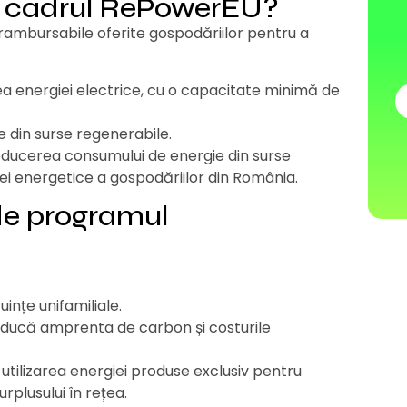
din cadrul RePowerEU?
ambursabile oferite gospodăriilor pentru a
a energiei electrice, cu o capacitate minimă de
 din surse regenerabile.
educerea consumului de energie din surse
i energetice a gospodăriilor din România.
de programul
uințe unifamiliale.
reducă amprenta de carbon și costurile
e utilizarea energiei produse exclusiv pentru
urplusului în rețea.