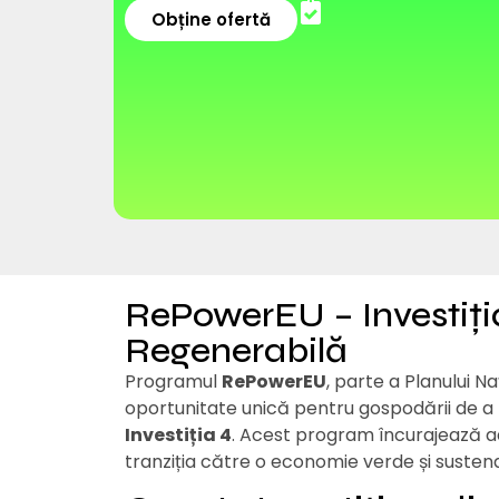
Obține ofertă
RePowerEU – Investiți
Regenerabilă
Programul
RePowerEU
, parte a Planului N
oportunitate unică pentru gospodării de a
Investiția 4
. Acest program încurajează ad
tranziția către o economie verde și sustena