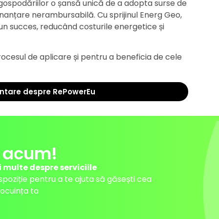
gospodăriilor o șansă unică de a adopta surse de
inanțare nerambursabilă. Cu sprijinul Energ Geo,
n succes, reducând costurile energetice și
cesul de aplicare și pentru a beneficia de cele
!
entare despre RePowerEu
 acum!
i multe despre serviciile
ispoziție pentru a te ajuta să găsești cea
ocuința ta