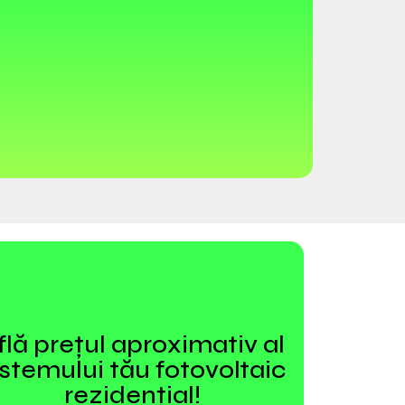
flă prețul aproximativ al
istemului tău fotovoltaic
rezidențial!