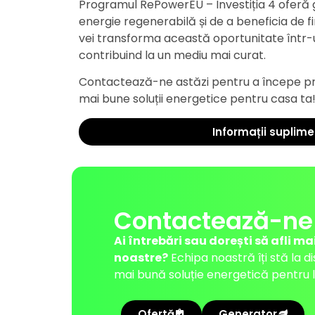
Programul RePowerEU – Investiția 4 oferă 
energie regenerabilă și de a beneficia de f
vei transforma această oportunitate într-u
contribuind la un mediu mai curat.
Contactează-ne astăzi pentru a începe pro
mai bune soluții energetice pentru casa ta
Informații suplim
Contactează-ne
Ai întrebări sau dorești să afli ma
noastre?
Echipa noastră îți stă la d
mai bună soluție energetică pentru l
Ofertă
Generator