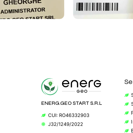
Se
ENERG.GEO START S.R.L
CUI: RO46332903
I
J32/1249/2022