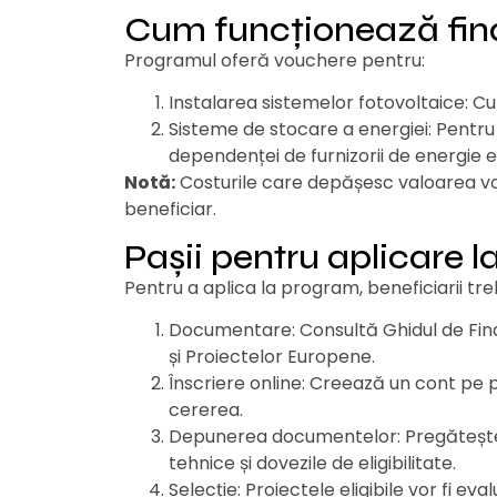
Cum funcționează fin
Programul oferă vouchere pentru:
Instalarea sistemelor fotovoltaice: C
Sisteme de stocare a energiei: Pentr
dependenței de furnizorii de energie e
Notă:
Costurile care depășesc valoarea vouc
beneficiar.
Pașii pentru aplicare
Pentru a aplica la program, beneficiarii tr
Documentare: Consultă Ghidul de Finanța
și Proiectelor Europene.
Înscriere online: Creează un cont pe
cererea.
Depunerea documentelor: Pregătește d
tehnice și dovezile de eligibilitate.
Selecție: Proiectele eligibile vor fi ev