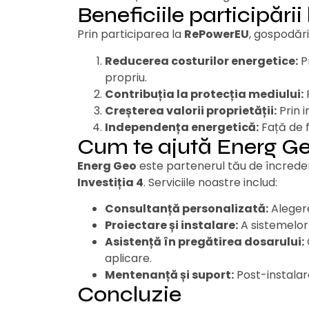
Beneficiile participării 
Prin participarea la
RePowerEU
, gospodări
Reducerea costurilor energetice:
Pr
propriu.
Contribuția la protecția mediului:
P
Creșterea valorii proprietății:
Prin 
Independența energetică:
Față de fu
Cum te ajută Energ G
Energ Geo
este partenerul tău de încrede
Investiția 4
. Serviciile noastre includ:
Consultanță personalizată:
Alegere
Proiectare și instalare:
A sistemelor 
Asistență în pregătirea dosarului:
aplicare.
Mentenanță și suport:
Post-instalar
Concluzie