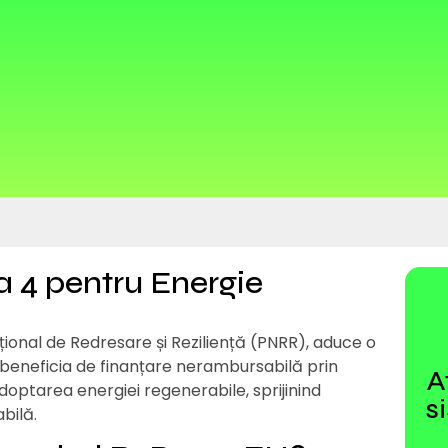
a 4 pentru Energie
ațional de Redresare și Reziliență (PNRR), aduce o
 beneficia de finanțare nerambursabilă prin
A
optarea energiei regenerabile, sprijinind
s
bilă.