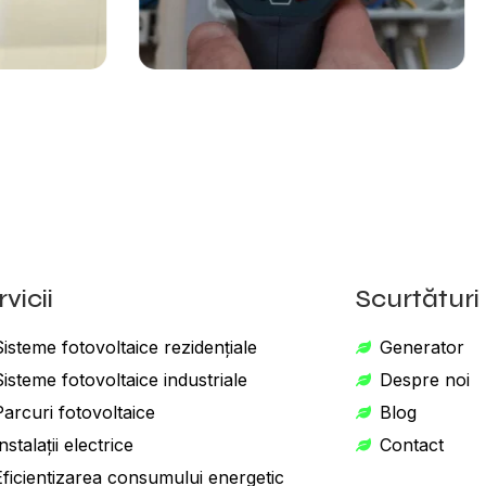
rvicii
Scurtături
Sisteme fotovoltaice rezidențiale
Generator
Sisteme fotovoltaice industriale
Despre noi
Parcuri fotovoltaice
Blog
nstalații electrice
Contact
Eficientizarea consumului energetic