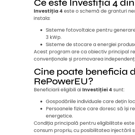
Ce este Investiția 4 
Investiția 4
este o schemă de granturi ner
instala:
Sisteme fotovoltaice pentru generare
3 kWp.
Sisteme de stocare a energiei produse
Acest program are ca obiectiv principal r
convenționale și promovarea independențe
Cine poate beneficia 
RePowerEU?
Beneficiarii eligibili ai
Investiției 4
sunt:
Gospodăriile individuale care dețin loc
Persoanele fizice care doresc să își 
energetice.
Condiția principală pentru eligibilitate est
consum propriu, cu posibilitatea injectării s