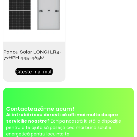
Panou Solar LONGi LR4-
72HPH 445-465M
Citește mai mult
Contactează-ne acum!
Ai întrebări sau dorești să afli mai multe despre
serviciile noastre?
Echipa noastră îți stă la dispoziție
pentru a te ajuta să găsești cea mai bună soluție
energetică pentru locuința ta